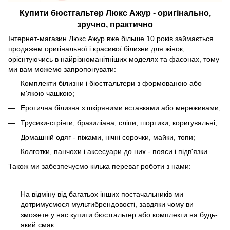
Купити бюстгальтер Люкс Ажур - оригінально,
зручно, практично
Інтернет-магазин Люкс Ажур вже більше 10 років займається
продажем оригінальної і красивої білизни для жінок,
орієнтуючись в найрізноманітніших моделях та фасонах, тому
ми вам можемо запропонувати:
Комплекти білизни і бюстгальтери з формованою або
м'якою чашкою;
Еротична білизна з шкіряними вставками або мереживами;
Трусики-стрінги, бразиліана, сліпи, шортики, коригувальні;
Домашній одяг - піжами, нічні сорочки, майки, топи;
Колготки, панчохи і аксесуари до них - пояси і підв'язки.
Також ми забезпечуємо кілька переваг роботи з нами:
На відміну від багатьох інших постачальників ми
дотримуємося мультибрендовості, завдяки чому ви
зможете у нас купити бюстгальтер або комплекти на будь-
який смак.