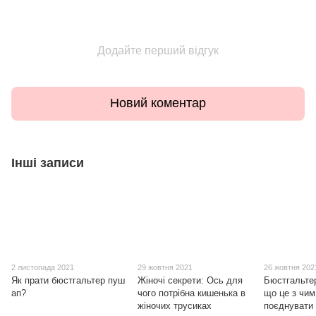
Додайте перший відгук
Новий коментар
Інші записи
2 листопада 2021
29 жовтня 2021
26 жовтня 202
Як прати бюстгальтер пуш
Жіночі секрети: Ось для
Бюстгальте
ап?
чого потрібна кишенька в
що це з чим
жіночих трусиках
поєднувати