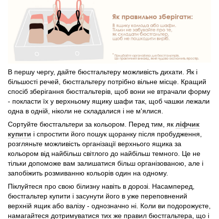
В першу чергу, дайте бюстгальтеру можливість дихати. Як і
більшості речей, бюстгальтеру потрібно вільне місце. Кращий
спосіб зберігання бюстгальтерів, щоб вони не втрачали форму
- покласти їх у верхньому ящику шафи так, щоб чашки лежали
одна в одній, ніколи не складалися і не м'ялися.
Сортуйте бюстгальтери за кольором. Перед тим, як
ліфчик
купити
і спростити його пошук щоранку після пробудження,
розгляньте можливість організації верхнього ящика за
кольором від найбільш світлого до найбільш темного. Це не
тільки допоможе вам залишатися більш організованою, але і
запобіжить розмиванню кольорів один на одному.
Піклуйтеся про свою білизну навіть в дорозі. Насамперед,
бюстгальтер купити і засунути його в уже переповнений
верхній ящик або валізу - однозначно ні. Коли ви подорожуєте,
намагайтеся дотримуватися тих же правил бюстгальтера, що і