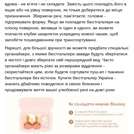
вдома - не м'яти і не складати. Замість цього покладіть його в
ящик або на рівну поверхню, як тільки доберетеся до місця
призначення. Збираючи речі, пам'ятаєте: головне -
підтримувати форму. Якщо ви покладете бюстгальтери на
плоску поверхню, вклавши їх один в одного, ви можете
покласти клубки шкарпеток усередину кожної чашки, щоб
запобігти пошкодженням при транспортуванні.
Нарешті, для більшої зручності ви можете придбати спеціальні
органайзери, з якими бюстгальтери завжди будуть зберігатися
в чистоті і довго зберігати свій першорядний вид. Часто
органайзери мають різні за розмірами відділення -
скористайтеся цим, коли будете сортувати пуш-ап і тканинні
бюстгальтери без кісточок. Купити бюстгальтер Україна -
значить дбайливо поводитися зі своєю білизною і
продовжувати життя вашої улюбленої речі на довгі роки.