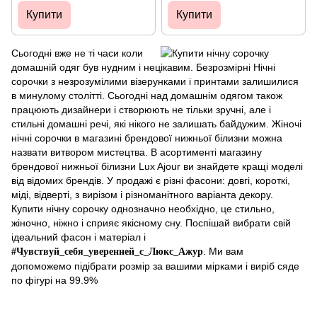
Купити
Купити
Сьогодні вже не ті часи коли
домашній одяг був нудним і нецікавим. Безрозмірні Нічні
сорочки з незрозумілими візерунками і принтами залишилися
в минулому столітті. Сьогодні над домашнім одягом також
працюють дизайнери і створюють не тільки зручні, але і
стильні домашні речі, які нікого не залишать байдужим. Жіночі
нічні сорочки в магазині брендової нижньої білизни можна
назвати витвором мистецтва. В асортименті магазину
брендової нижньої білизни Lux Ajour ви знайдете кращі моделі
від відомих брендів. У продажі є різні фасони: довгі, короткі,
міді, відверті, з вирізом і різноманітного варіанта декору.
Купити нічну сорочку однозначно необхідно, це стильно,
жіночно, ніжно і сприяє якісному сну. Поспішай вибрати свій
ідеальний фасон і матеріал і
. Ми вам
#Чувствуй_себя_уверенней_с_Люкс_Ажур
допоможемо підібрати розмір за вашими мірками і виріб сяде
по фігурі на 99.9%