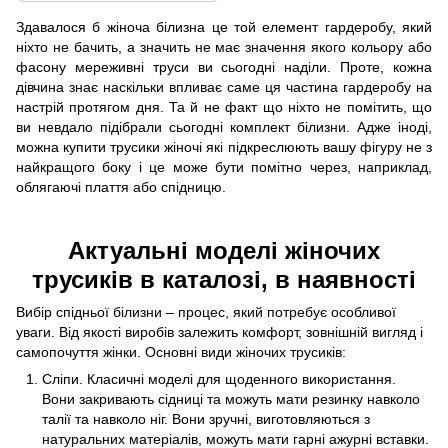
Здавалося б жіноча білизна це той елемент гардеробу, який
ніхто не бачить, а значить не має значення якого кольору або
фасону мереживні труси ви сьогодні наділи. Проте, кожна
дівчина знає наскільки впливає саме ця частина гардеробу на
настрій протягом дня. Та й не факт що ніхто не помітить, що
ви невдало підібрали сьогодні комплект білизни. Адже іноді,
можна купити трусики жіночі які підкреслюють вашу фігуру не з
найкращого боку і це може бути помітно через, наприклад,
облягаючі плаття або спідницю.
Актуальні моделі жіночих
трусиків в каталозі, в наявності
Вибір спідньої білизни – процес, який потребує особливої
уваги. Від якості виробів залежить комфорт, зовнішній вигляд і
самопочуття жінки. Основні види жіночих трусиків:
Сліпи. Класичні моделі для щоденного використання.
Вони закривають сідниці та можуть мати резинку навколо
талії та навколо ніг. Вони зручні, виготовляються з
натуральних матеріалів, можуть мати гарні ажурні вставки.