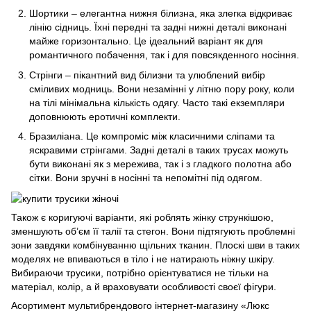
Шортики – елегантна нижня білизна, яка злегка відкриває
лінію сідниць. Їхні передні та задні нижні деталі виконані
майже горизонтально. Це ідеальний варіант як для
романтичного побачення, так і для повсякденного носіння.
Стрінги – пікантний вид білизни та улюблений вибір
сміливих модниць. Вони незамінні у літню пору року, коли
на тілі мінімальна кількість одягу. Часто такі екземпляри
доповнюють еротичні комплекти.
Бразиліана. Це компроміс між класичними сліпами та
яскравими стрінгами. Задні деталі в таких трусах можуть
бути виконані як з мережива, так і з гладкого полотна або
сітки. Вони зручні в носінні та непомітні під одягом.
Також є коригуючі варіанти, які роблять жінку стрункішою,
зменшують об’єм її талії та стегон. Вони підтягують проблемні
зони завдяки комбінуванню щільних тканин. Плоскі шви в таких
моделях не впиваються в тіло і не натирають ніжну шкіру.
Вибираючи трусики, потрібно орієнтуватися не тільки на
матеріал, колір, а й враховувати особливості своєї фігури.
Асортимент мультибрендового інтернет-магазину «Люкс