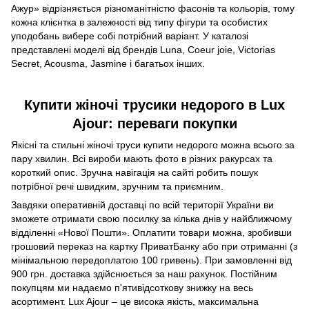
Ажур» відрізняється різноманітністю фасонів та кольорів, тому
кожна клієнтка в залежності від типу фігури та особистих
уподобань вибере собі потрібний варіант. У каталозі
представлені моделі від брендів Luna, Coeur joie, Victorias
Secret, Acousma, Jasmine і багатьох інших.
Купити жіночі трусики недорого в Lux
Ajour: переваги покупки
Якісні та стильні жіночі труси купити недорого можна всього за
пару хвилин. Всі вироби мають фото в різних ракурсах та
короткий опис. Зручна навігація на сайті робить пошук
потрібної речі швидким, зручним та приємним.
Завдяки оперативній доставці по всій території України ви
зможете отримати свою посилку за кілька днів у найближчому
відділенні «Нової Пошти». Оплатити товари можна, зробивши
грошовий переказ на картку ПриватБанку або при отриманні (з
мінімальною передоплатою 100 гривень). При замовленні від
900 грн. доставка здійснюється за наш рахунок. Постійним
покупцям ми надаємо п'ятивідсоткову знижку на весь
асортимент. Lux Ajour – це висока якість, максимальна