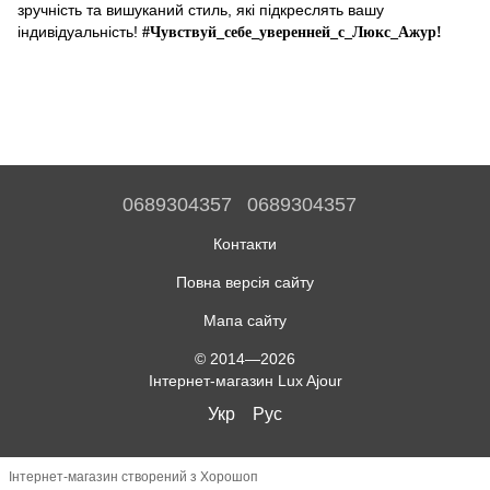
зручність та вишуканий стиль, які підкреслять вашу
індивідуальність!
#Чувствуй_себе_уверенней_с_Люкс_Ажур!
0689304357
0689304357
Контакти
Повна версія сайту
Мапа сайту
© 2014—2026
Інтернет-магазин Lux Ajour
Укр
Рус
Інтернет-магазин створений з Хорошоп