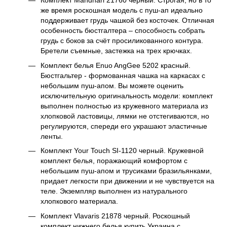
Комплект Mandhari 21760 черный. Строгая, но в то
же время роскошная модель с пуш-ап идеально
поддерживает грудь чашкой без косточек. Отличная
особенность бюстгалтера – способность собрать
грудь с боков за счёт просиликованного контура.
Бретели съемные, застежка на трех крючках.
Комплект белья Enuo AngGee 5202 красный.
Бюстгальтер - формованная чашка на каркасах с
небольшим пуш-апом. Вы можете оценить
исключительную оригинальность модели: комплект
выполнен полностью из кружевного материала из
хлопковой ластовицы, лямки не отстегиваются, но
регулируются, спереди его украшают эластичные
ленты.
Комплект Your Touch SI-1120 черный. Кружевной
комплект белья, поражающий комфортом с
небольшим пуш-апом и трусиками бразильянками,
придает легкости при движении и не чувствуется на
теле. Экземпляр выполнен из натурального
хлопкового материала.
Комплект Vlavaris 21878 черный. Роскошный
комплект нижнего белья купить Украина с