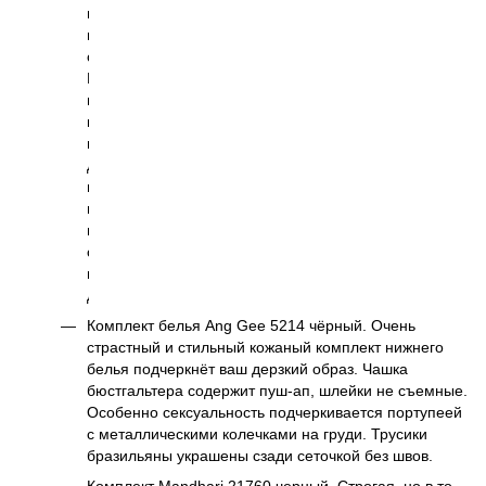
шлейки
не
съёмные.
Бюст
на
косточках
не
доставляет
неудобств
и
не
ограничивает
в
движениях.
Комплект белья Ang Gee 5214 чёрный. Очень
страстный и стильный кожаный комплект нижнего
белья подчеркнёт ваш дерзкий образ. Чашка
бюстгальтера содержит пуш-ап, шлейки не съемные.
Особенно сексуальность подчеркивается портупеей
с металлическими колечками на груди. Трусики
бразильяны украшены сзади сеточкой без швов.