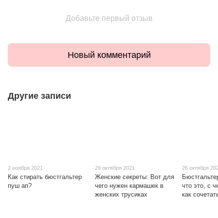
Добавьте первый отзыв
Новый комментарий
Другие записи
2 ноября 2021
29 октября 2021
26 октября 20
Как стирать бюстгальтер
Женские секреты: Вот для
Бюстгальтер
пуш ап?
чего нужен кармашек в
что это, с 
женских трусиках
как сочетат