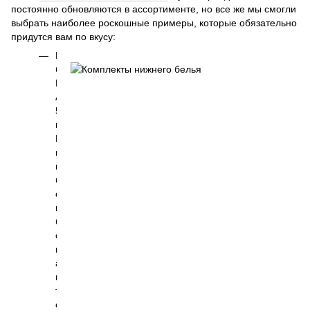
постоянно обновляются в ассортименте, но все же мы смогли
выбрать наиболее роскошные примеры, которые обязательно
придутся вам по вкусу:
Комплект
белья
Enuo
AngGee
5097
молочный.
Нежный
кружевной
комплект
белья,
состоящий
из
бюстгалтера
с
пуш-
апом
и
трусиков
слипов,