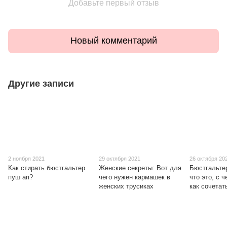
Добавьте первый отзыв
Новый комментарий
Другие записи
2 ноября 2021
29 октября 2021
26 октября 20
Как стирать бюстгальтер
Женские секреты: Вот для
Бюстгальтер
пуш ап?
чего нужен кармашек в
что это, с 
женских трусиках
как сочетат