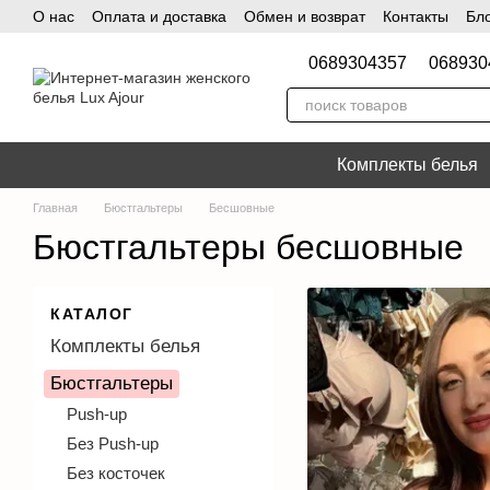
О нас
Оплата и доставка
Обмен и возврат
Контакты
Бл
Перейти к основному контенту
0689304357
068930
Комплекты белья
Главная
Бюстгальтеры
Бесшовные
Бюстгальтеры бесшовные
КАТАЛОГ
Комплекты белья
Бюстгальтеры
Push-up
Без Push-up
Без косточек