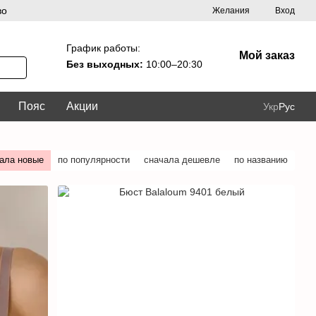
во
Желания
Вход
График работы:
Мой заказ
Без выходных:
10:00–20:30
Пояс
Акции
Укр
Рус
ала новые
по популярности
сначала дешевле
по названию