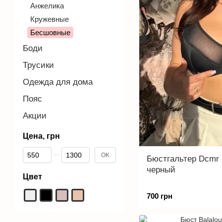
Анжелика
Кружевные
Бесшовные
Боди
Трусики
Одежда для дома
Пояс
Акции
Цена, грн
От Цена, грн
До Цена, грн
OK
Бюстгальтер Dcmr 
черный
Цвет
700 грн