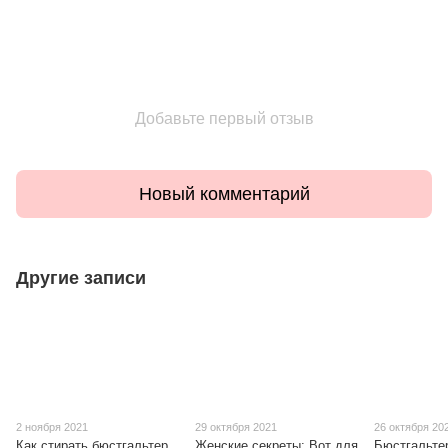
Добавьте первый отзыв
Новый комментарий
Другие записи
2 ноября 2021
29 октября 2021
26 октября 20
Как стирать бюстгальтер
Женские секреты: Вот для
Бюстгальтер