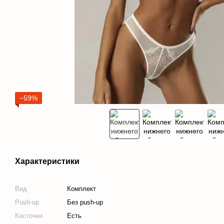
−59%
Характеристики
Вид
Комплект
Push-up
Без push-up
Косточки
Есть