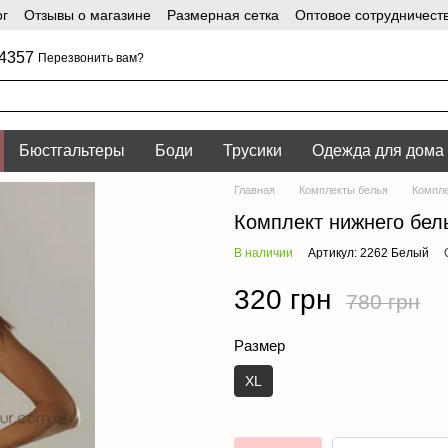
ог
Отзывы о магазине
Размерная сетка
Оптовое сотрудничест
4357
Перезвонить вам?
Бюстгальтеры
Боди
Трусики
Одежда для дома
Главная
Комплекты белья
Компле
Комплект нижнего бель
В наличии
Артикул: 2262 Белый
320 грн
780 грн
Размер
XL