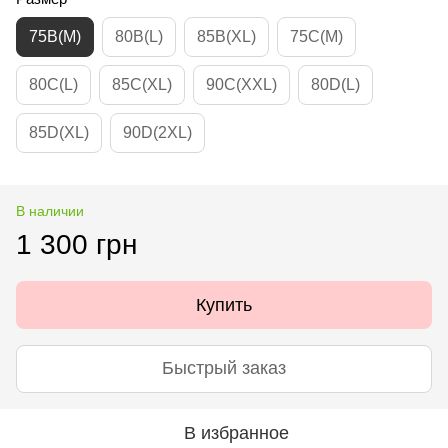
75B(M)
80B(L)
85B(XL)
75C(M)
80C(L)
85C(XL)
90C(XXL)
80D(L)
85D(XL)
90D(2XL)
В наличии
1 300 грн
Купить
Быстрый заказ
В избранное