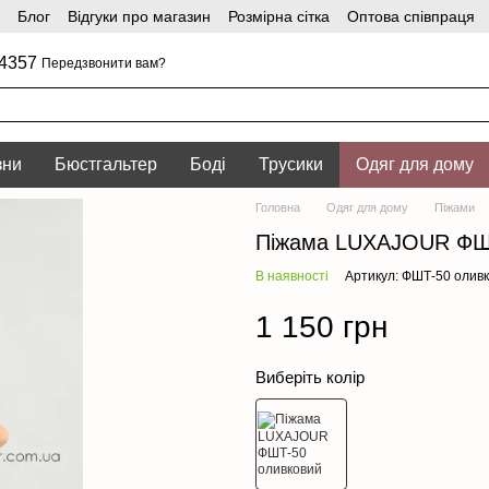
Блог
Відгуки про магазин
Розмірна сітка
Оптова співпраця
4357
Передзвонити вам?
зни
Бюстгальтер
Боді
Трусики
Одяг для дому
Головна
Одяг для дому
Піжами
Піжама LUXAJOUR ФШ
В наявності
Артикул: ФШТ-50 олив
1 150 грн
Виберіть колір