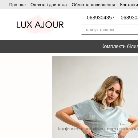
Про нас
Оплата і доставка
Обмін та повернення
Контакти
Перейти до основного контенту
0689304357
068930
Комплекти біли