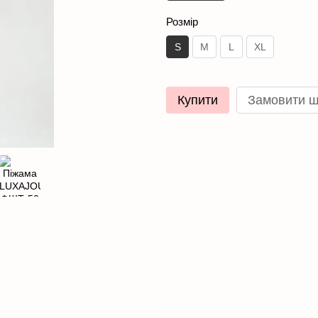
Розмір
S
M
L
XL
Купити
Замовити 