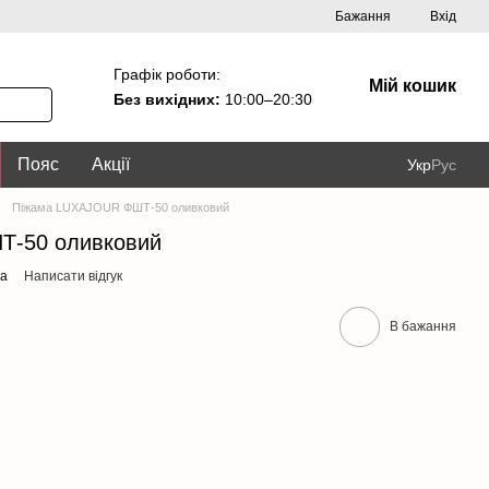
Бажання
Вхід
Графік роботи:
Мій кошик
Без вихідних:
10:00–20:30
Пояс
Акції
Укр
Рус
Піжама LUXAJOUR ФШТ-50 оливковий
Т-50 оливковий
ка
Написати відгук
В бажання