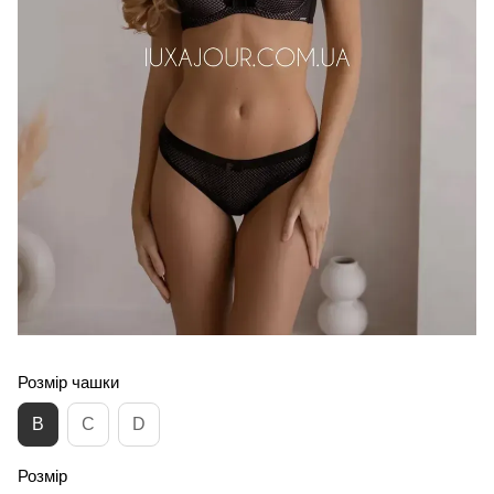
Розмір чашки
B
C
D
Розмір