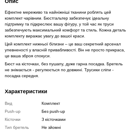
Опис
Ефектне мереживо та найніжніші тканини роблять цей
комплект чарівним. Бюстгальтер забезпечує ідеальну
підтримку та підкреслює вашу фігуру, у той час як труси
забезпечують максимальний комфорт та стиль. Кожна деталь
комплекту виражає увагу до вашої краси.
Цей комплект нижньої білизни – це ваш секретний арсенал
упевненості у власній привабливості. Він не просто прикраса,
це ваша зброя спокуси.
Бюст на кісточках, без пушапу, дуже гарна посадка. Бретель
не знімається - регулюється по довжині. Трусики сліпи -
посадка середня.
Характеристики
Вид
Комплект
Push-up
Без push-up
Кісточки
З кісточками
Тип бретель
Не зйомні