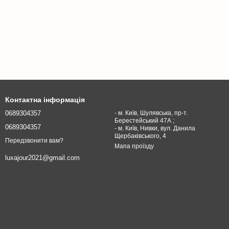
Контактна інформація
0689304357
- м. Київ, Шулявська, пр-т.
Берестейський 47А ;
0689304357
- м. Київ, Нивки, вул. Данила
Щербаківського, 4
Передзвонити вам?
Мапа проїзду
luxajour2021@gmail.com