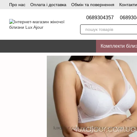
Про нас
Оплата і доставка
Обмін та повернення
Контакти
Перейти до основного контенту
0689304357
068930
Комплекти біли