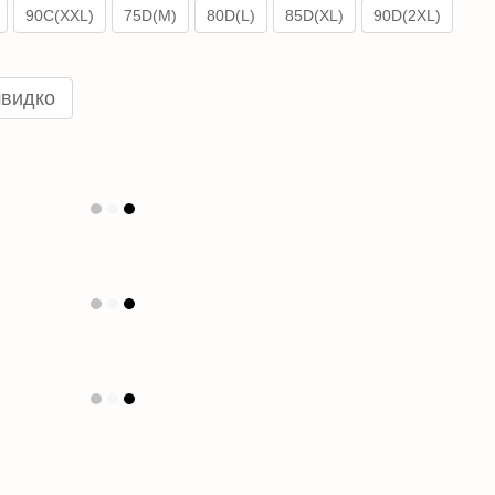
90C(XXL)
75D(M)
80D(L)
85D(XL)
90D(2XL)
швидко