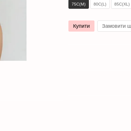
75C(M)
80C(L)
85C(XL)
Купити
Замовити 