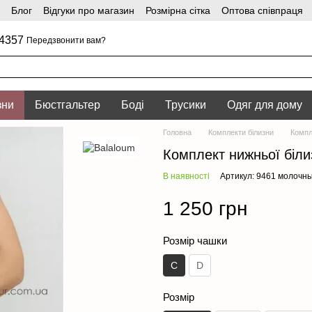
Блог
Відгуки про магазин
Розмірна сітка
Оптова співпраця
4357
Передзвонити вам?
зни
Бюстгальтер
Боді
Трусики
Одяг для дому
Головна
Комплекти білизни
Компл
Комплект нижньої біли
В наявності
Артикул: 9461 молочн
1 250 грн
Розмір чашки
C
D
Розмір