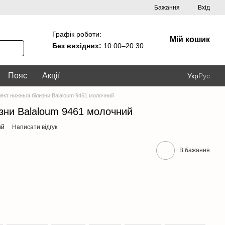
Бажання
Вхід
Графік роботи:
Мій кошик
Без вихідних:
10:00–20:30
Пояс
Акції
Укр
Рус
ект нижньої білизни Balaloum 9461 молочний
зни Balaloum 9461 молочний
ый
Написати відгук
В бажання