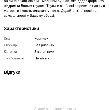
об'ємною чашкою з мінімальним пуш-ап, яка додає форми та
підтримки Вашим грудям. Трусики зроблені з приємних до тіла
матерілів і мають еластичну талію. Додайте жіночності та
сексуальності у Вашому образі.
Характеристики
Вид
Комплект
Push-up
Без push-up
Кісточки
З кісточками
Тип бретель
Не зйомні
Відгуки
Додайте перший відгук