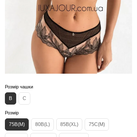
Розмір чашки
B
C
Розмір
75B(M)
80B(L)
85B(XL)
75C(M)